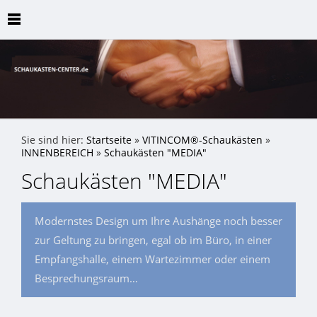
Sie sind hier:
Startseite
»
VITINCOM®-Schaukästen
»
INNENBEREICH
»
Schaukästen "MEDIA"
Schaukästen "MEDIA"
Modernstes Design um Ihre Aushänge noch besser
zur Geltung zu bringen, egal ob im Büro, in einer
Empfangshalle, einem Wartezimmer oder einem
Besprechungsraum…