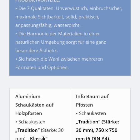
• Die 7 Qualitäten: Unverwüstlich, einbruchsicher,
maximale Sichtbarkeit, solid, praktisch,
anpassungsfähig, wasserdicht.
• Die Harmonie der Materialien in einer
natürlichen Umgebung sorgt für eine ganz
besondere Ästhetik.
• Sie haben die Wahl zwischen mehreren
Formaten und Optionen.
Aluminium
Info Baum auf
Schaukästen auf
Pfosten
Holzpfosten
• Schaukasten
• Schaukasten
„Tradition” (Stärke:
„Tradition”
(Stärke: 30
30 mm), 750 x 750
mm),
„Klassik”
mm (6 DIN A4).