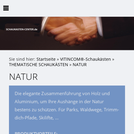
Sie sind hier:
Startseite
»
VITINCOM®-Schaukästen
»
THEMATISCHE SCHAUKÄSTEN
»
NATUR
NATUR
Die elegante Zusammenführung von Holz und
Aluminium, um Ihre Aushänge in der Natur
bestens zu schützen. Für Parks, Waldwege, Trimm-
dich-Pfade, Skilifte, ...
PRODUKTVORTEILE: